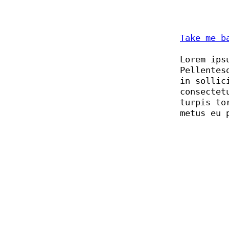
Take me b
Lorem ips
Pellentes
in sollic
consectet
turpis to
metus eu 