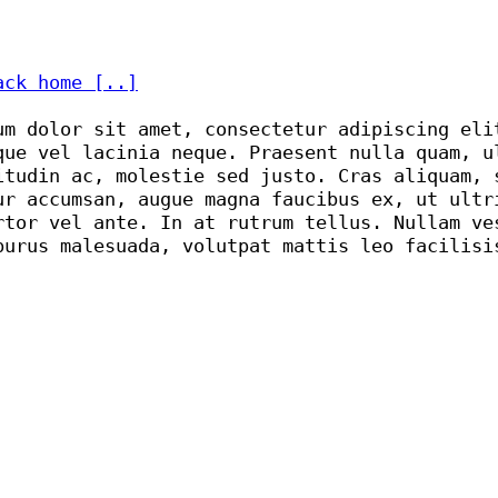
ack home [..]
um dolor sit amet, consectetur adipiscing eli
que vel lacinia neque. Praesent nulla quam, u
itudin ac, molestie sed justo. Cras aliquam, 
ur accumsan, augue magna faucibus ex, ut ultr
rtor vel ante. In at rutrum tellus. Nullam ve
purus malesuada, volutpat mattis leo facilisi