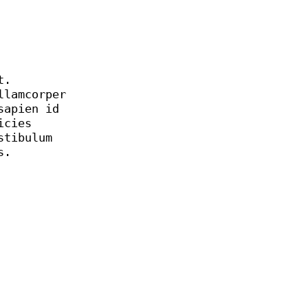
t.
llamcorper
sapien id
icies
stibulum
s.