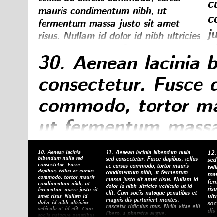
c
mauris condimentum nibh, ut
c
fermentum massa justo sit amet
j
risus. Nullam id dolor id nibh ultricies
ni
vehicula ut id elit. Cum sociis
30.
Aenean lacinia 
natoque penatibus et magnis dis
n
parturient montes, nascetur ridiculus
m
consectetur. Fusce d
mus. Nulla vitae elit libero, a
e
pharetra augue.
commodo, tortor ma
ut fermentum massa 
Nullam id dolor id ni
10.
Aenean lacinia
11.
Aenean lacinia bibendum nulla
12.
bibendum nulla sed
sed consectetur. Fusce dapibus, tellus
sed
id elit. Cum sociis 
consectetur. Fusce
ac cursus commodo, tortor mauris
tel
dapibus, tellus ac cursus
condimentum nibh, ut fermentum
mau
commodo, tortor mauris
massa justo sit amet risus. Nullam id
fer
magnis dis parturie
condimentum nibh, ut
dolor id nibh ultricies vehicula ut id
ris
fermentum massa justo sit
elit. Cum sociis natoque penatibus et
ultr
amet risus. Nullam id
magnis dis parturient montes,
dolor id nibh ultricies
ridiculus mus. Nulla 
soc
nascetur ridiculus mus. Nulla vitae elit
vehicula ut id elit. Cum
dis
libero, a pharetra augue.
sociis natoque penatibus