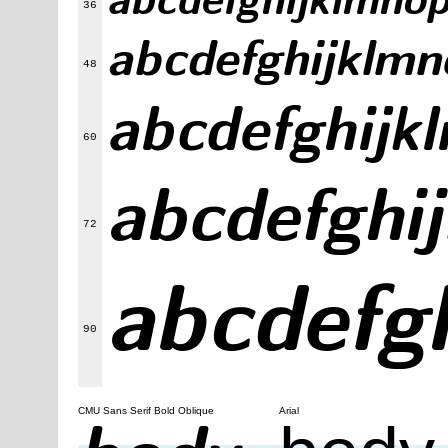
abcdefghijklm
36
abcdefghijk
48
abcdefghi
60
abcdefg
72
abcdef
90
CMU Sans Serif Bold Oblique
Arial