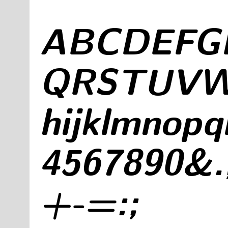
A​B​C​D​E​F​G​
Q​R​S​T​U​V​W​X
h​i​j​k​l​m​n​o​p​q​
4​5​6​7​8​9​0​&​.​
+​-​=​:​;