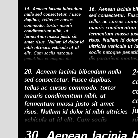
rid
et magnis dis parturient
pharetra augue.
lib
montes, nascetur ridiculus
14.
Aenean lacinia bibendum
16.
Aenean lacinia b
mus. Nulla vitae elit
nulla sed consectetur. Fusce
sed consectetur. Fusc
libero, a pharetra augue.
dapibus, tellus ac cursus
tellus ac cursus comm
commodo, tortor mauris
mauris condimentum n
condimentum nibh, ut
fermentum massa just
fermentum massa justo sit
risus. Nullam id dolor
amet risus. Nullam id dolor id
ultricies vehicula ut i
nibh ultricies vehicula ut id
sociis natoque penati
elit. Cum sociis natoque
dis parturient montes
penatibus et magnis dis
parturient montes, nascetur
ridiculus mus. Nulla vi
ridiculus mus. Nulla vitae elit
2
20.
Aenean lacinia bibendum nulla
a pharetra augue.
libero, a pharetra augue.
sed consectetur. Fusce dapibus,
c
tellus ac cursus commodo, tortor
c
mauris condimentum nibh, ut
c
fermentum massa justo sit amet
j
risus. Nullam id dolor id nibh ultricies
ni
vehicula ut id elit. Cum sociis
natoque penatibus et magnis dis
n
30.
Aenean lacinia 
parturient montes, nascetur ridiculus