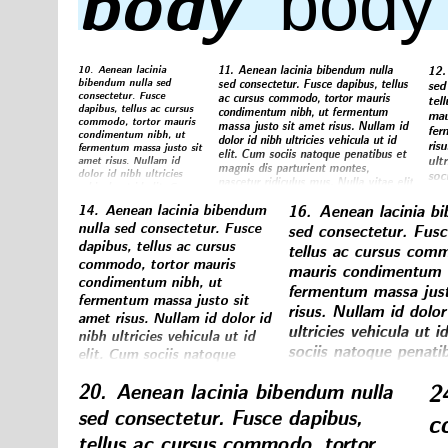
◼◼◼◼◼◼◼◼◼◼◼
body
body
10.
Aenean lacinia
11.
Aenean lacinia bibendum nulla
12.
bibendum nulla sed
sed consectetur. Fusce dapibus, tellus
sed
consectetur. Fusce
ac cursus commodo, tortor mauris
tel
dapibus, tellus ac cursus
condimentum nibh, ut fermentum
mau
commodo, tortor mauris
massa justo sit amet risus. Nullam id
fer
condimentum nibh, ut
dolor id nibh ultricies vehicula ut id
ris
fermentum massa justo sit
elit. Cum sociis natoque penatibus et
ultr
amet risus. Nullam id
magnis dis parturient montes,
dolor id nibh ultricies
soc
nascetur ridiculus mus. Nulla vitae elit
vehicula ut id elit. Cum
dis
libero, a pharetra augue.
sociis natoque penatibus
rid
14.
Aenean lacinia bibendum
16.
Aenean lacinia b
et magnis dis parturient
lib
montes, nascetur ridiculus
nulla sed consectetur. Fusce
sed consectetur. Fusc
mus. Nulla vitae elit
dapibus, tellus ac cursus
tellus ac cursus comm
libero, a pharetra augue.
commodo, tortor mauris
mauris condimentum n
condimentum nibh, ut
fermentum massa just
fermentum massa justo sit
risus. Nullam id dolor
amet risus. Nullam id dolor id
ultricies vehicula ut i
nibh ultricies vehicula ut id
sociis natoque penati
elit. Cum sociis natoque
dis parturient montes
penatibus et magnis dis
2
20.
Aenean lacinia bibendum nulla
parturient montes, nascetur
ridiculus mus. Nulla vi
ridiculus mus. Nulla vitae elit
a pharetra augue.
sed consectetur. Fusce dapibus,
c
libero, a pharetra augue.
tellus ac cursus commodo, tortor